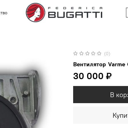
ство
(0)
Вентилятор Varme C
30 000 ₽
В кор
Купи