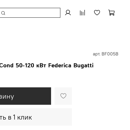
арт.
BF005B
ond 50-120 кВт Federica Bugatti
зину
ть в 1 клик