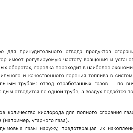
ное для принудительного отвода продуктов сгоран
ятор имеет регулируемую
частоту вращения и устано
ных оборотах,
горелка переходит в наиболее экономи
абильного и качественного горения топлива в систе
альным трубам: отвод отработанных газов — по вн
 дым отводится по одной трубе, а воздух подаётся п
ое количество кислорода для полного сгорания газ
(например, угарного газа).
дымовые газы наружу, предотвращая их накоплен