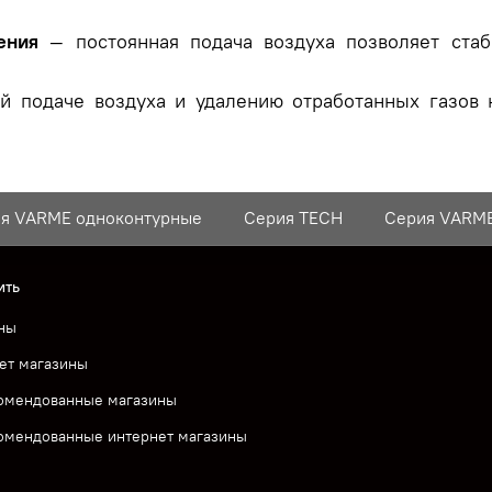
ения
— постоянная подача воздуха позволяет ста
й подаче воздуха и удалению отработанных газов 
я VARME одноконтурные
Серия TECH
Серия VARM
ить
ны
ет магазины
омендованные магазины
омендованные интернет магазины